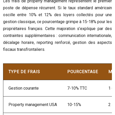
Les frais de property management représentent le premier
poste de dépense récurrent. Si le taux standard américain
oscille entre 10% et 12% des loyers collectés pour une
gestion classique, ce pourcentage grimpe à 15-18% pour les
propriétaires français. Cette majoration s’explique par des
contraintes supplémentaires : communication internationale,
décalage horaire, reporting renforcé, gestion des aspects
fiscaux transfrontaliers.
TYPE DE FRAIS
POURCENTAGE
MO
Gestion courante
7-10% TTC
1 6
Property management USA
10-15%
2 4